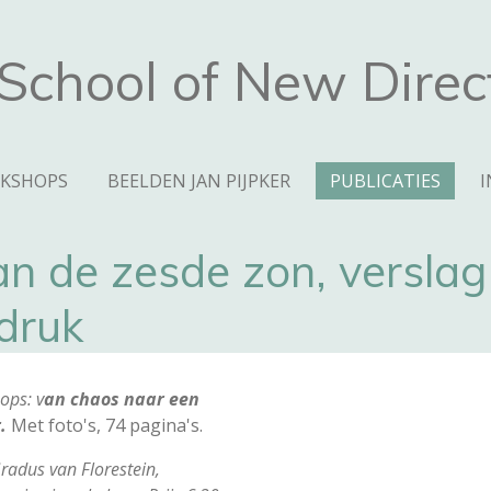
School of New Direc
KSHOPS
BEELDEN JAN PIJPKER
PUBLICATIES
an de zesde zon, versla
druk
ops: v
an chaos naar een
r.
Met foto's, 74 pagina's.
Gradus van Florestein,