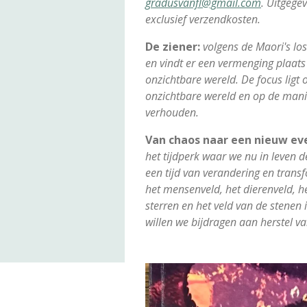
gradusvanfl@gmail.com
. Uitgegev
exclusief verzendkosten.
De ziener:
volgens de Maori's los
en vindt er een vermenging plaats
onzichtbare wereld. De focus ligt
onzichtbare wereld en op de mani
verhouden.
Van chaos naar een nieuw ev
het tijdperk waar we nu in leven d
een tijd van verandering en trans
het mensenveld, het dierenveld, he
sterren en het veld van de stenen i
willen we bijdragen aan herstel va