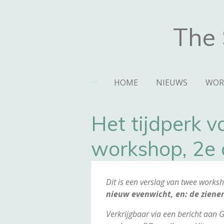
Ga
direct
The 
naar
de
hoofdinhoud
HOME
NIEUWS
WOR
Het tijdperk v
workshop, 2e 
Dit is een verslag van twee worksh
nieuw evenwicht, en: de ziene
Verkrijgbaar via een bericht aan 